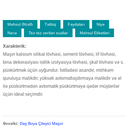
Məhsul Ətraflı
Tətbiq
Faydaları
Niyə
Necə
Tez-tez verilən suallar
Məhsul Etiketləri
Xarakterik:
Maşın kalsium silikat lövhəsi, sement lövhəsi, lif lövhəsi,
bina dekorasiyası istilik izolyasiya lövhəsi, şkaf lövhəsi və s.
püskürtmək üçün uyğundur. İstifadəsi asandır, möhkəm
quruluşa malikdir, yüksək avtomatlaşdırmaya malikdir və əl
ilə püskürtmədən avtomatik püskürtməyə qədər müştərilər
üçün ideal seçimdir.
Əvvəlki:
Daş Boya Çiləyici Maşın