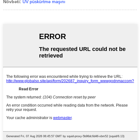
Növbəti:
UV püskürtmə maşını